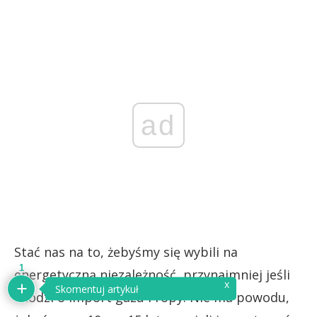
ad
Stać nas na to, żebyśmy się wybili na
1
energetyczną niezależność, przynajmniej jeśli
x
Skomentuj artykuł
chodzi o import gazu i ropy. Nie ma powodu,