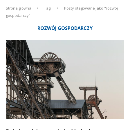
Strona główna
Tagi
Posty otagowane jako "rozwój
gospodarczy"
ROZWÓJ GOSPODARCZY