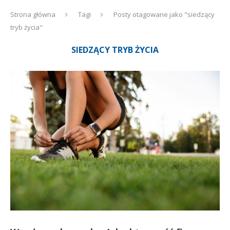
Strona główna
Tagi
Posty otagowane jako "siedzący
tryb życia"
SIEDZĄCY TRYB ŻYCIA