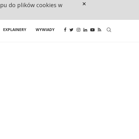
×
ępu do plików cookies w
CO TRZECIĄ ZŁOTÓWKĘ Z EMER
EXPLAINERY
WYWIADY