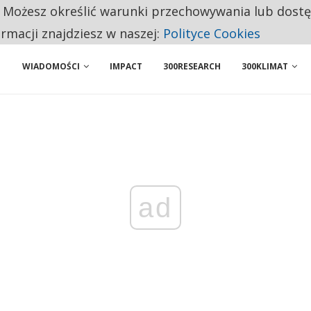
. Możesz określić warunki przechowywania lub dost
 PRZEMYSŁ. NA LIŚCIE SĄ DWA PODMIOTY Z POLSKI
ormacji znajdziesz w naszej:
Polityce Cookies
WIADOMOŚCI
IMPACT
300RESEARCH
300KLIMAT
ad