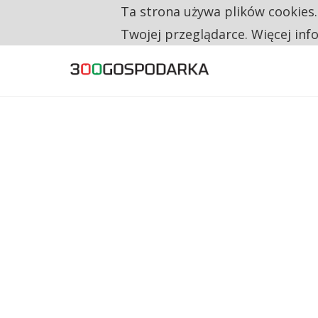
Ta strona używa plików cookies
TYLKO U NAS
RESTRYKCJE CHIN UDERZAJĄ W EUROPEJSKI
Twojej przeglądarce. Więcej inf