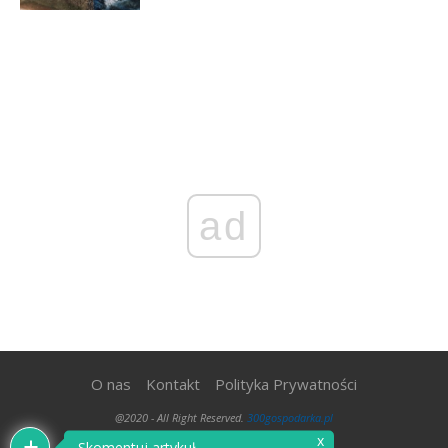
ad
O nas
Kontakt
Polityka Prywatności
@2020 - All Right Reserved.
300gospodarka.pl
x
Skomentuj artykuł