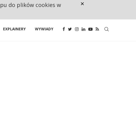
×
ępu do plików cookies w
CO TRZECIĄ ZŁOTÓWKĘ Z EMER
EXPLAINERY
WYWIADY