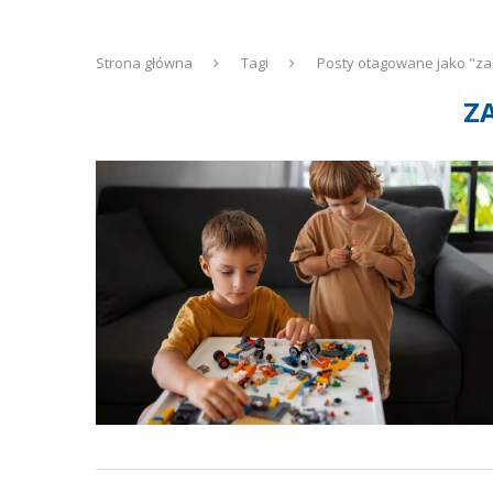
Strona główna
Tagi
Posty otagowane jako "z
Z