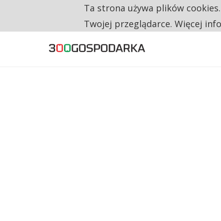
Ta strona używa plików cookies
TYLKO U NAS
RESTRYKCJE CHIN UDERZAJĄ W EUROPEJSKI
Twojej przeglądarce. Więcej inf