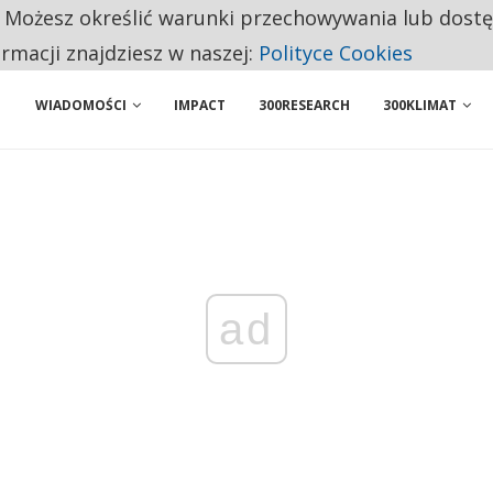
. Możesz określić warunki przechowywania lub dost
 PRZEMYSŁ. NA LIŚCIE SĄ DWA PODMIOTY Z POLSKI
ormacji znajdziesz w naszej:
Polityce Cookies
WIADOMOŚCI
IMPACT
300RESEARCH
300KLIMAT
ad