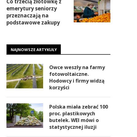
Co trzecią złotówkę z
emerytury seniorzy
przeznaczają na
podstawowe zakupy
NAJNOWSZE ARTYKUŁY
Owce weszły na farmy
fotowoltaiczne.
Hodowcy i firmy widzą
korzyści
Polska miała zebrać 100
proc. plastikowych
butelek. WEI mówi o
statystycznej iluzji