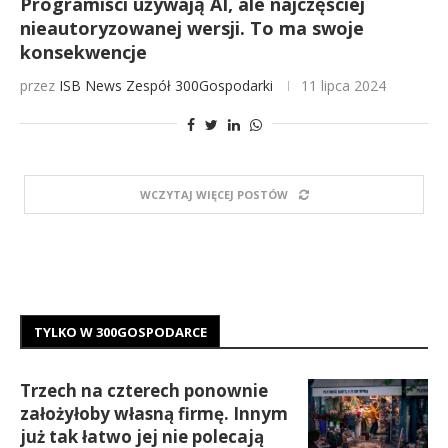
Programiści używają AI, ale najczęściej
nieautoryzowanej wersji. To ma swoje
konsekwencje
przez
ISB News
Zespół 300Gospodarki
11 lipca 2024
WCZYTAJ WIĘCEJ POSTÓW
TYLKO W 300GOSPODARCE
Trzech na czterech ponownie
założyłoby własną firmę. Innym
już tak łatwo jej nie polecają