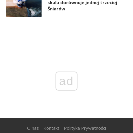
skala dorównuje jednej trzeciej
Śniardw
ad
O nas
Kontakt
Polityka Prywatności