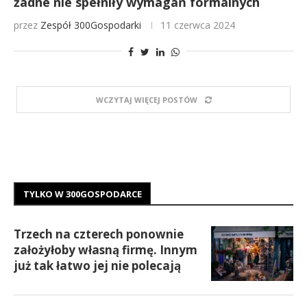
żadne nie spełniły wymagań formalnych
przez
Zespół 300Gospodarki
11 czerwca 2024
WCZYTAJ WIĘCEJ POSTÓW
TYLKO W 300GOSPODARCE
Trzech na czterech ponownie
założyłoby własną firmę. Innym
już tak łatwo jej nie polecają