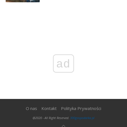
ad
O nas
Kontakt
Polityka Prywatności
@2020 - All Right Reserved.
300gospodarka.pl