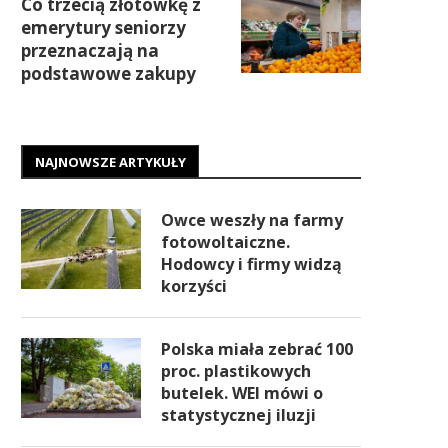
Co trzecią złotówkę z
emerytury seniorzy
przeznaczają na
podstawowe zakupy
NAJNOWSZE ARTYKUŁY
Owce weszły na farmy
fotowoltaiczne.
Hodowcy i firmy widzą
korzyści
Polska miała zebrać 100
proc. plastikowych
butelek. WEI mówi o
statystycznej iluzji