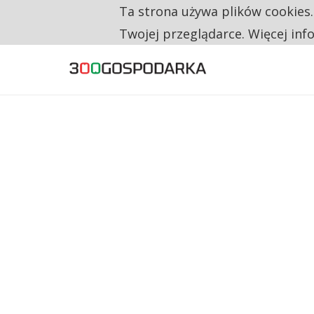
Ta strona używa plików cookies
TYLKO U NAS
RESTRYKCJE CHIN UDERZAJĄ W EUROPEJSKI
Twojej przeglądarce. Więcej inf