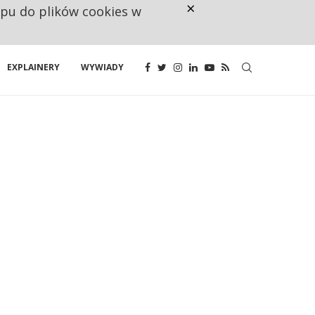
×
ępu do plików cookies w
CO TRZECIĄ ZŁOTÓWKĘ Z EMER
EXPLAINERY
WYWIADY