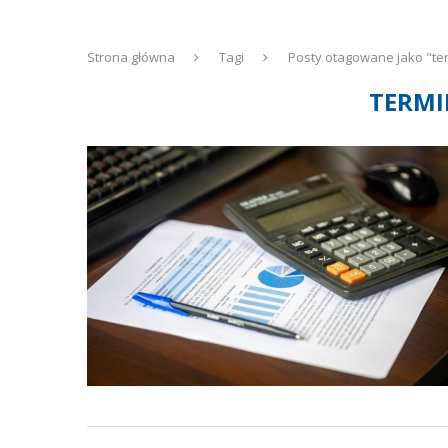
Strona główna
Tagi
Posty otagowane jako "te
TERMI