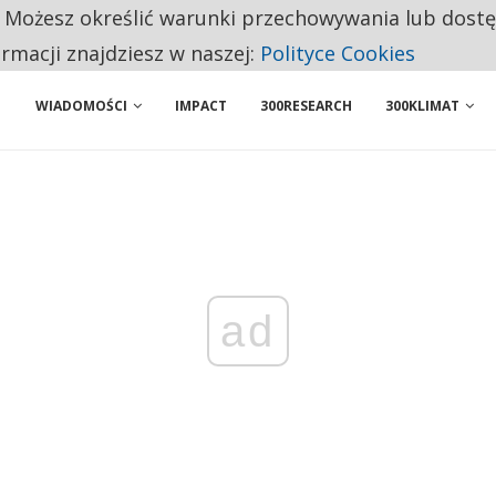
. Możesz określić warunki przechowywania lub dost
 PRZEMYSŁ. NA LIŚCIE SĄ DWA PODMIOTY Z POLSKI
ormacji znajdziesz w naszej:
Polityce Cookies
WIADOMOŚCI
IMPACT
300RESEARCH
300KLIMAT
ad