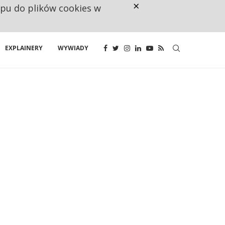
×
ępu do plików cookies w
RESTRYKCJE CHIN UDERZAJĄ W E
EXPLAINERY
WYWIADY