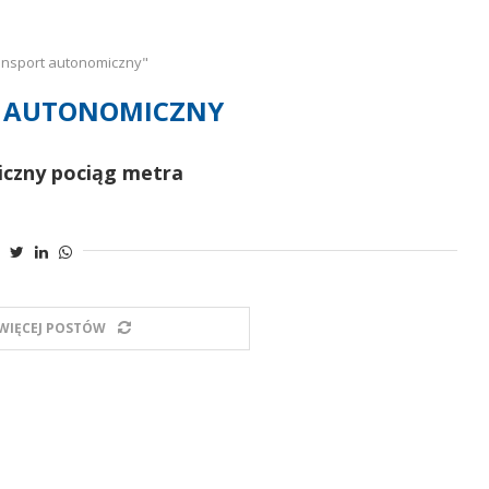
ansport autonomiczny"
 AUTONOMICZNY
czny pociąg metra
WIĘCEJ POSTÓW