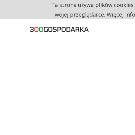
Ta strona używa plików cookies
TYLKO U NAS
TRZECH NA CZTERECH PONOWNIE ZAŁOŻYŁO
Twojej przeglądarce. Więcej inf