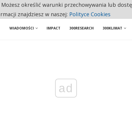
. Możesz określić warunki przechowywania lub dost
BY WŁASNĄ FIRMĘ. INNYM JUŻ TAK ŁATWO JEJ NIE POLECAJĄ
ormacji znajdziesz w naszej:
Polityce Cookies
WIADOMOŚCI
IMPACT
300RESEARCH
300KLIMAT
ad