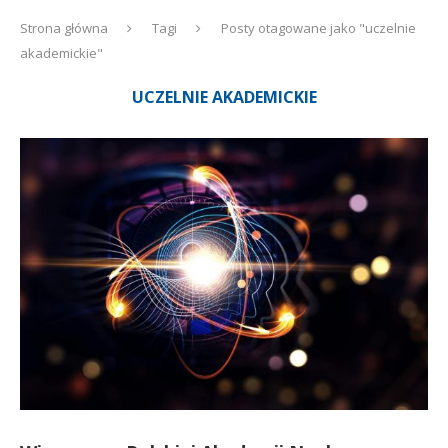
Strona główna
Tagi
Posty otagowane jako "uczelnie
akademickie"
UCZELNIE AKADEMICKIE