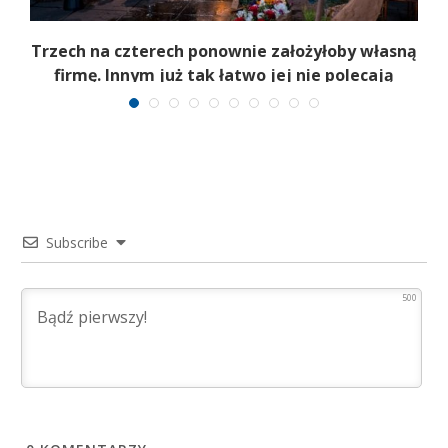
b
Trzech na czterech ponownie założyłoby własną
firmę. Innym już tak łatwo jej nie polecają
Subscribe
500