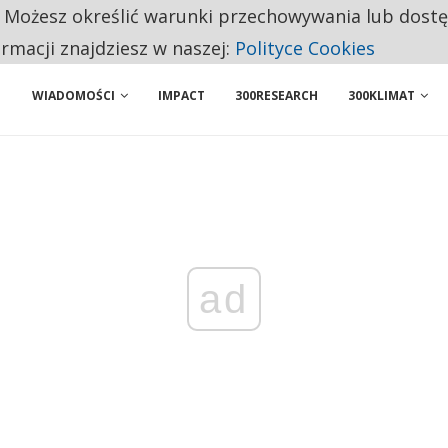
. Możesz określić warunki przechowywania lub dost
ENIA. WIELU KANDYDATÓW NIE ROZPOCZYNA PRACY
ormacji znajdziesz w naszej:
Polityce Cookies
WIADOMOŚCI
IMPACT
300RESEARCH
300KLIMAT
ad