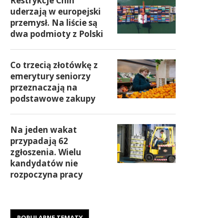
Restrykcje Chin
uderzają w europejski
przemysł. Na liście są
dwa podmioty z Polski
Co trzecią złotówkę z
emerytury seniorzy
przeznaczają na
podstawowe zakupy
Na jeden wakat
przypadają 62
zgłoszenia. Wielu
kandydatów nie
rozpoczyna pracy
POPULARNE TEMATY