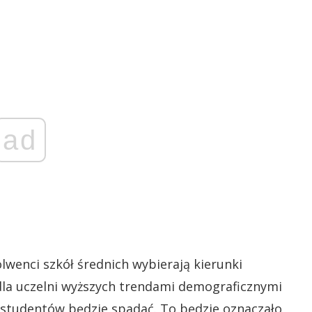
ad
wenci szkół średnich wybierają kierunki
dla uczelni wyższych trendami demograficznymi
 studentów będzie spadać. To będzie oznaczało