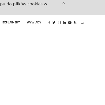
×
ępu do plików cookies w
160 ZNAKÓW TO ZA MAŁO. FUND
EXPLAINERY
WYWIADY