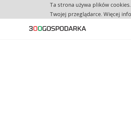
Ta strona używa plików cookies
TYLKO U NAS
NA JEDEN WAKAT PRZYPADAJĄ 62 ZGŁOSZ
Twojej przeglądarce. Więcej inf