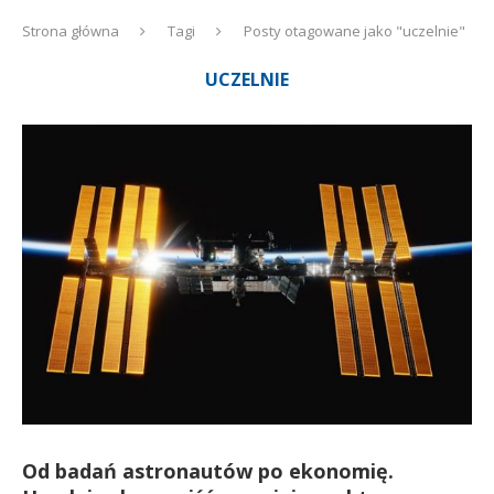
Strona główna
Tagi
Posty otagowane jako "uczelnie"
UCZELNIE
Od badań astronautów po ekonomię.