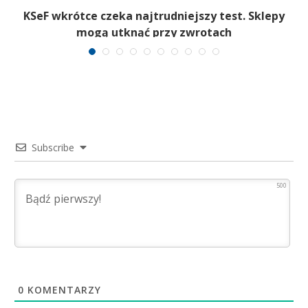
T
KSeF wkrótce czeka najtrudniejszy test. Sklepy
mogą utknąć przy zwrotach
Subscribe
500
0
KOMENTARZY