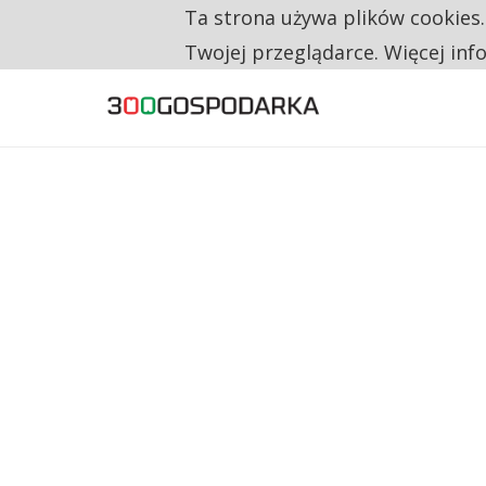
Ta strona używa plików cookies
TYLKO U NAS
RESTRYKCJE CHIN UDERZAJĄ W EUROPEJSKI
Twojej przeglądarce. Więcej inf