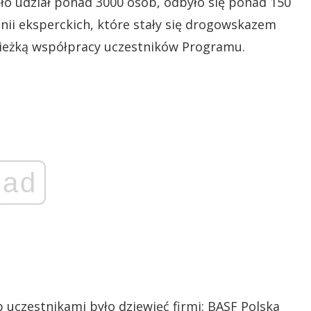
ło udział ponad 3000 osób, odbyło się ponad 150
i eksperckich, które stały się drogowskazem
cieżką współpracy uczestników Programu.
ad
uczestnikami było dziewięć firmi: BASF Polska