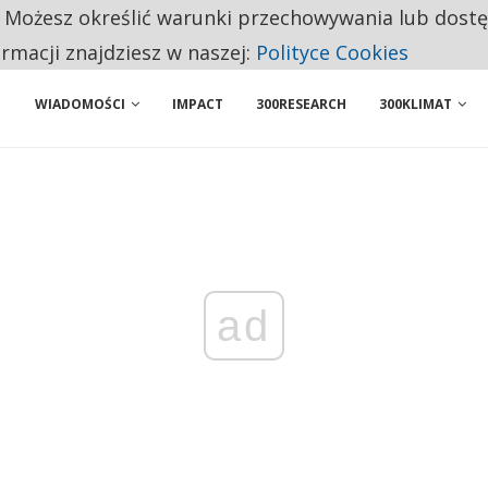
. Możesz określić warunki przechowywania lub dost
 PRZEMYSŁ. NA LIŚCIE SĄ DWA PODMIOTY Z POLSKI
ormacji znajdziesz w naszej:
Polityce Cookies
WIADOMOŚCI
IMPACT
300RESEARCH
300KLIMAT
ad