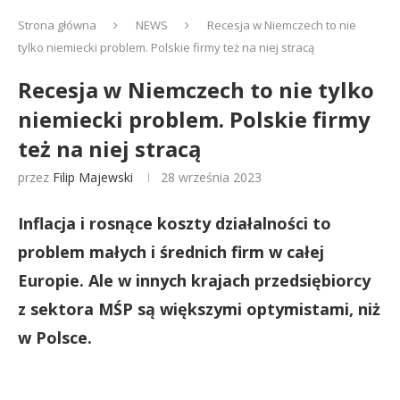
Strona główna
NEWS
Recesja w Niemczech to nie
tylko niemiecki problem. Polskie firmy też na niej stracą
Recesja w Niemczech to nie tylko
niemiecki problem. Polskie firmy
też na niej stracą
przez
Filip Majewski
28 września 2023
Inflacja i rosnące koszty działalności to
problem małych i średnich firm w całej
Europie. Ale w innych krajach przedsiębiorcy
z sektora MŚP są większymi optymistami, niż
w Polsce.