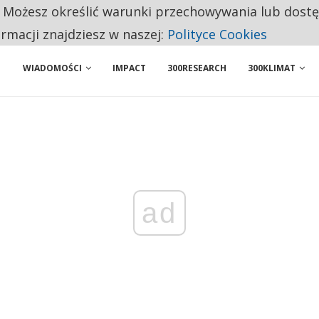
. Możesz określić warunki przechowywania lub dost
 PRZEMYSŁ. NA LIŚCIE SĄ DWA PODMIOTY Z POLSKI
ormacji znajdziesz w naszej:
Polityce Cookies
WIADOMOŚCI
IMPACT
300RESEARCH
300KLIMAT
ad