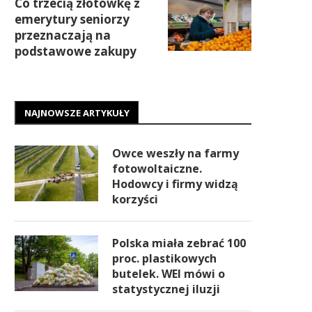
Co trzecią złotówkę z
emerytury seniorzy
przeznaczają na
podstawowe zakupy
NAJNOWSZE ARTYKUŁY
Owce weszły na farmy
fotowoltaiczne.
Hodowcy i firmy widzą
korzyści
Polska miała zebrać 100
proc. plastikowych
butelek. WEI mówi o
statystycznej iluzji