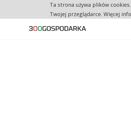
Ta strona używa plików cookies
TYLKO U NAS
RESTRYKCJE CHIN UDERZAJĄ W EUROPEJSKI
Twojej przeglądarce. Więcej inf