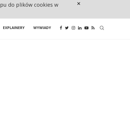
×
ępu do plików cookies w
CO TRZECIĄ ZŁOTÓWKĘ Z EMER
EXPLAINERY
WYWIADY