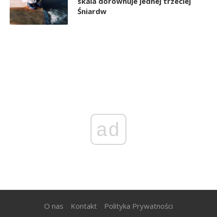
skala dorównuje jednej trzeciej
Śniardw
ad
O nas
Kontakt
Polityka Prywatności