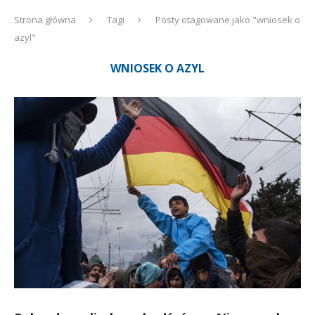
Strona główna
Tagi
Posty otagowane jako "wniosek o
azyl"
WNIOSEK O AZYL