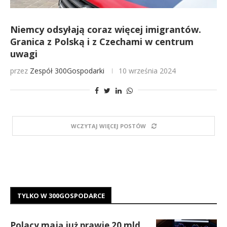
Niemcy odsyłają coraz więcej imigrantów.
Granica z Polską i z Czechami w centrum
uwagi
przez
Zespół 300Gospodarki
10 września 2024
WCZYTAJ WIĘCEJ POSTÓW
TYLKO W 300GOSPODARCE
Polacy mają już prawie 20 mld