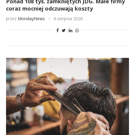
Ponad 108 tys. zamkniętych JDG. Małe firmy
coraz mocniej odczuwają koszty
przez
MondayNews
4 sierpnia 2026