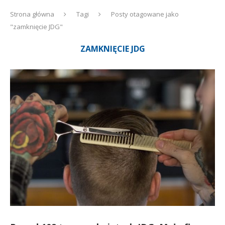
Strona główna
Tagi
Posty otagowane jako
"zamknięcie JDG"
ZAMKNIĘCIE JDG