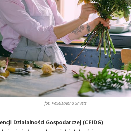
fot. Pexels/Anna Shvets
encji Działalności Gospodarczej (CEIDG)