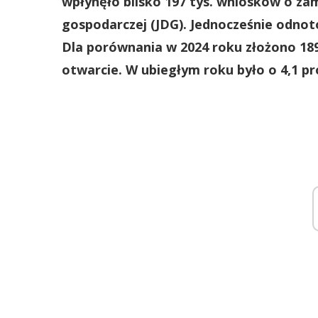
wpłynęło blisko 197 tys. wniosków o za
gospodarczej (JDG). Jednocześnie odnot
Dla porównania w 2024 roku złożono 189 
otwarcie. W ubiegłym roku było o 4,1 pro