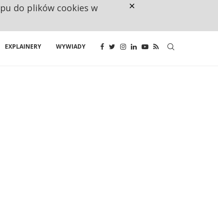
×
ępu do plików cookies w
CO TRZECIĄ ZŁOTÓWKĘ Z EMER
EXPLAINERY
WYWIADY