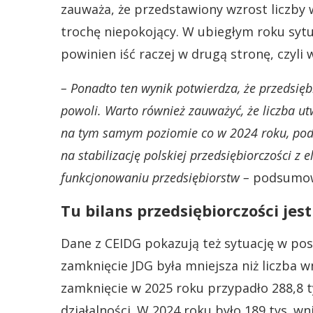
zauważa, że przedstawiony wzrost liczby
trochę niepokojący. W ubiegłym roku sytu
powinien iść raczej w drugą stronę, czyli
– Ponadto ten wynik potwierdza, że przedsięb
powoli. Warto również zauważyć, że liczba u
na tym samym poziomie co w 2024 roku, podcz
na stabilizację polskiej przedsiębiorczości z
funkcjonowaniu przedsiębiorstw –
podsumowu
Tu bilans przedsiębiorczości jes
Dane z CEIDG pokazują też sytuację w po
zamknięcie JDG była mniejsza niż liczba w
zamknięcie w 2025 roku przypadło 288,8 
działalności. W 2024 roku było 189 tys. wn