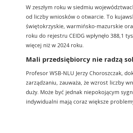
W zeszłym roku w siedmiu województwach
od liczby wniosków o otwarcie. To kujaws
świętokrzyskie, warmińsko-mazurskie or
roku do rejestru CEIDG wpłynęło 388,1 tys
więcej niż w 2024 roku.
Mali przedsiębiorcy nie radzą s
Profesor WSB-NLU Jerzy Choroszczak, do
zarządzaniu, zauważa, że wzrost liczby w
duży. Może być jednak niepokojącym syg
indywidualni mają coraz większe proble