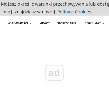
. Możesz określić warunki przechowywania lub dost
 PRZEMYSŁ. NA LIŚCIE SĄ DWA PODMIOTY Z POLSKI
ormacji znajdziesz w naszej:
Polityce Cookies
WIADOMOŚCI
IMPACT
300RESEARCH
300KLIMAT
ad