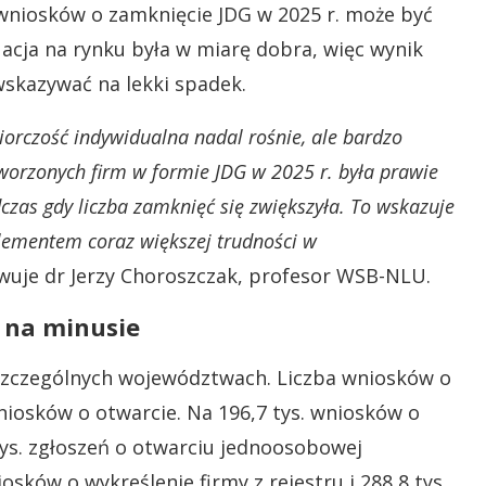
 wniosków o zamknięcie JDG w 2025 r. może być
acja na rynku była w miarę dobra, więc wynik
 wskazywać na lekki spadek.
iorczość indywidualna nadal rośnie, ale bardzo
tworzonych firm w formie JDG w 2025 r. była prawie
as gdy liczba zamknięć się zwiększyła. To wskazuje
 elementem coraz większej trudności w
je dr Jerzy Choroszczak, profesor WSB-NLU.
t na minusie
szczególnych województwach. Liczba wniosków o
niosków o otwarcie. Na 196,7 tys. wniosków o
tys. zgłoszeń o otwarciu jednoosobowej
iosków o wykreślenie firmy z rejestru i 288,8 tys.