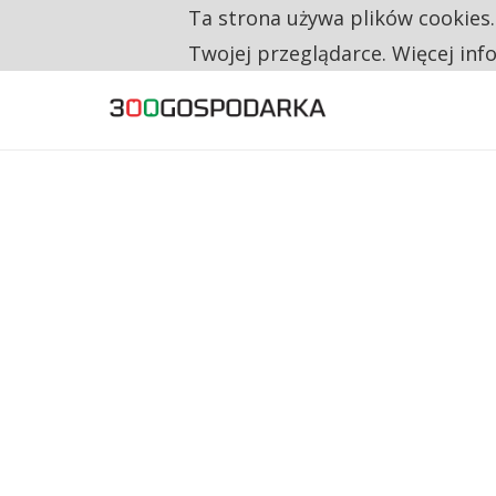
Ta strona używa plików cookies
TYLKO U NAS
RESTRYKCJE CHIN UDERZAJĄ W EUROPEJSKI
Twojej przeglądarce. Więcej inf