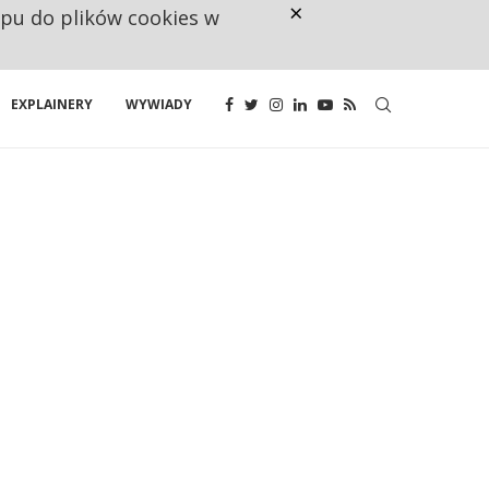
×
ępu do plików cookies w
CO TRZECIĄ ZŁOTÓWKĘ Z EMER
EXPLAINERY
WYWIADY