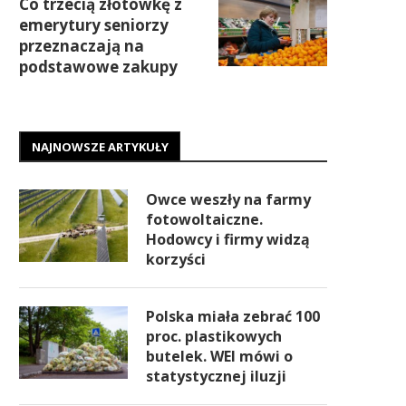
Co trzecią złotówkę z
emerytury seniorzy
przeznaczają na
podstawowe zakupy
NAJNOWSZE ARTYKUŁY
Owce weszły na farmy
fotowoltaiczne.
Hodowcy i firmy widzą
korzyści
Polska miała zebrać 100
proc. plastikowych
butelek. WEI mówi o
statystycznej iluzji