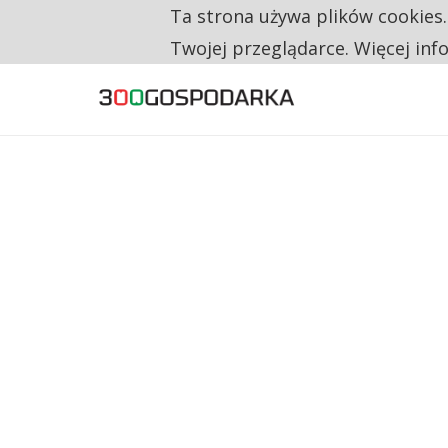
Ta strona używa plików cookies
TYLKO U NAS
RESTRYKCJE CHIN UDERZAJĄ W EUROPEJSKI
Twojej przeglądarce. Więcej inf