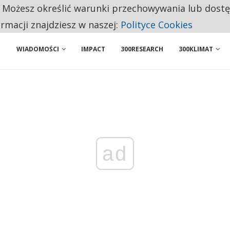
. Możesz określić warunki przechowywania lub dost
 PRZEMYSŁ. NA LIŚCIE SĄ DWA PODMIOTY Z POLSKI
ormacji znajdziesz w naszej:
Polityce Cookies
WIADOMOŚCI
IMPACT
300RESEARCH
300KLIMAT
ad