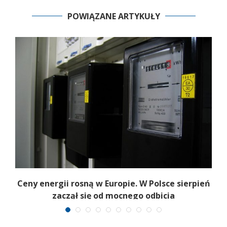
POWIĄZANE ARTYKUŁY
Ceny energii rosną w Europie. W Polsce sierpień
K
zaczął się od mocnego odbicia