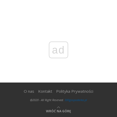
ad
O nas
Kontakt
Polityka Prywatności
@2020 - All Right Reserved.
300gospodarka.pl
WRÓĆ NA GÓRĘ