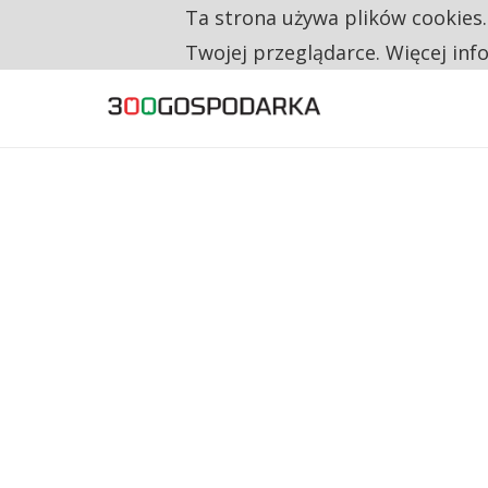
Ta strona używa plików cookies
TYLKO U NAS
CO TRZECIĄ ZŁOTÓWKĘ Z EMERYTURY SE
Twojej przeglądarce. Więcej inf