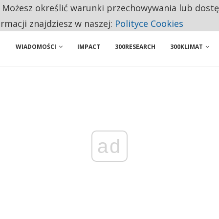
. Możesz określić warunki przechowywania lub dost
NIORZY PRZEZNACZAJĄ NA PODSTAWOWE ZAKUPY
ormacji znajdziesz w naszej:
Polityce Cookies
WIADOMOŚCI
IMPACT
300RESEARCH
300KLIMAT
ad