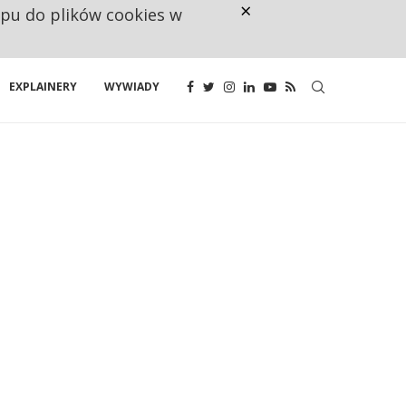
×
ępu do plików cookies w
NA JEDEN WAKAT PRZYPADAJĄ 
EXPLAINERY
WYWIADY