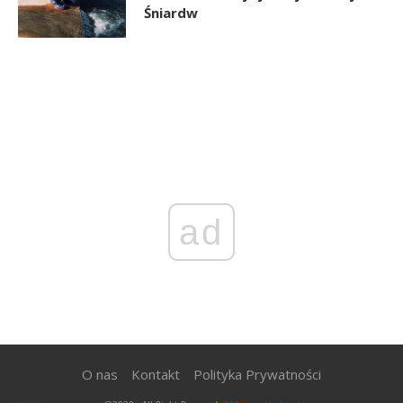
Śniardw
ad
O nas
Kontakt
Polityka Prywatności