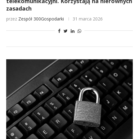
telekomunikacyjni. Korzystają na nierównych
zasadach
przez
Zespół 300Gospodarki
31 marca 2026