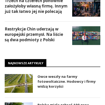
Trzech na czterech ponownie
założyłoby własną firmę. Innym
już tak łatwo jej nie polecają
Restrykcje Chin uderzają w
europejski przemysł. Na liście
są dwa podmioty z Polski
NAJNOWSZE ARTYKUŁY
Owce weszły na farmy
fotowoltaiczne. Hodowcy i firmy
widzą korzyści
Polska miała zebrać 100 proc.