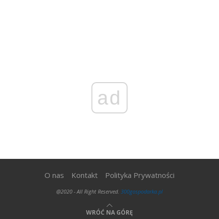
ad
O nas
Kontakt
Polityka Prywatności
@2020 - All Right Reserved.
300gospodarka.pl
WRÓĆ NA GÓRĘ