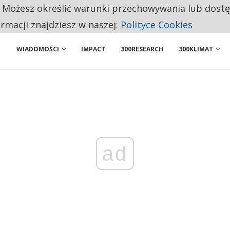
. Możesz określić warunki przechowywania lub dost
 PRZEMYSŁ. NA LIŚCIE SĄ DWA PODMIOTY Z POLSKI
ormacji znajdziesz w naszej:
Polityce Cookies
WIADOMOŚCI
IMPACT
300RESEARCH
300KLIMAT
ad