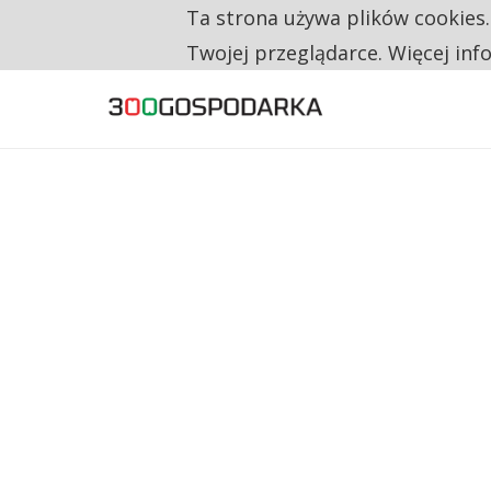
Ta strona używa plików cookies
TYLKO U NAS
RESTRYKCJE CHIN UDERZAJĄ W EUROPEJSKI
Twojej przeglądarce. Więcej inf