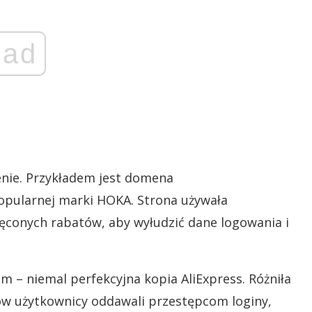
ad
żenie. Przykładem jest domena
popularnej marki HOKA. Strona używała
ręconych rabatów, aby wyłudzić dane logowania i
om – niemal perfekcyjna kopia AliExpress. Różniła
pów użytkownicy oddawali przestępcom loginy,