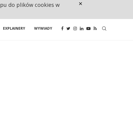
×
ępu do plików cookies w
CO TRZECIĄ ZŁOTÓWKĘ Z EMER
EXPLAINERY
WYWIADY