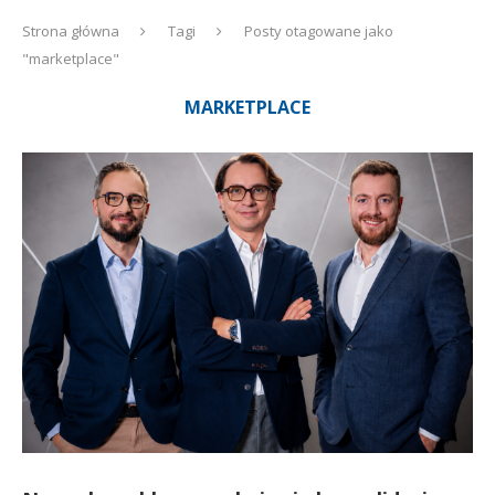
Strona główna
Tagi
Posty otagowane jako
"marketplace"
MARKETPLACE