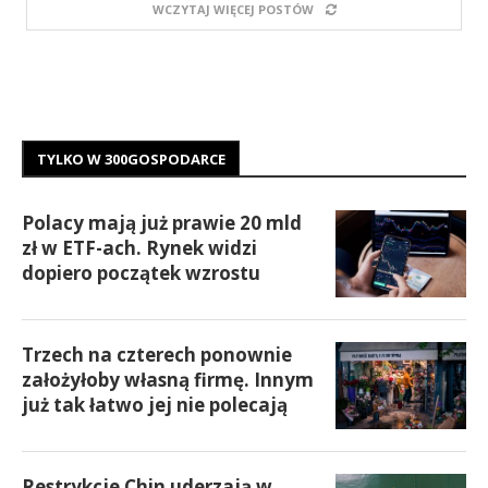
WCZYTAJ WIĘCEJ POSTÓW
TYLKO W 300GOSPODARCE
Polacy mają już prawie 20 mld
zł w ETF-ach. Rynek widzi
dopiero początek wzrostu
Trzech na czterech ponownie
założyłoby własną firmę. Innym
już tak łatwo jej nie polecają
Restrykcje Chin uderzają w