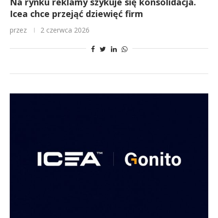
Na rynku reklamy szykuje się konsolidacja.
Icea chce przejąć dziewięć firm
przez
2 czerwca 2026