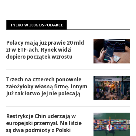
TYLKO W 300GOSPODARCE
Polacy mają już prawie 20 mld
zł w ETF-ach. Rynek widzi
dopiero początek wzrostu
Trzech na czterech ponownie
założyłoby własną firmę. Innym
już tak łatwo jej nie polecają
Restrykcje Chin uderzają w
europejski przemysł. Na liście
są dwa podmioty z Polski