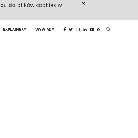
×
ępu do plików cookies w
160 ZNAKÓW TO ZA MAŁO. FUND
EXPLAINERY
WYWIADY