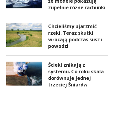
że modele pokazują
zupełnie różne rachunki
Chcieliśmy ujarzmić
rzeki. Teraz skutki
wracają podczas susz i
powodzi
Ścieki znikają z
systemu. Co roku skala
dorównuje jednej
trzeciej Śniardw
Rząd obiecuje dodatkowe
ieniądze pracownikom opieki
społecznej. Premier podał