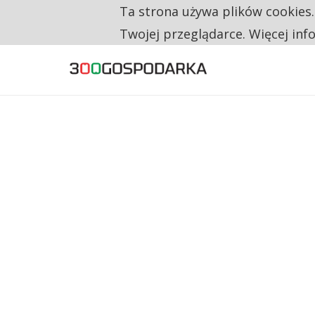
Ta strona używa plików cookies
TYLKO U NAS
NA JEDEN WAKAT PRZYPADAJĄ 62 ZGŁOSZ
Twojej przeglądarce. Więcej inf