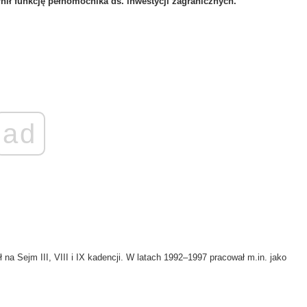
łnił funkcję pełnomocnika ds. inwestycji zagranicznych.
ad
a Sejm III, VIII i IX kadencji. W latach 1992–1997 pracował m.in. jako