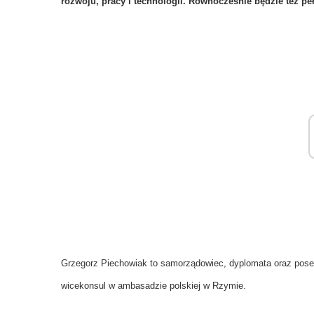
rozwoju, pracy i technologii. Równocześnie będzie też pe
Grzegorz Piechowiak to samorządowiec, dyplomata oraz poseł n
wicekonsul w ambasadzie polskiej w Rzymie.