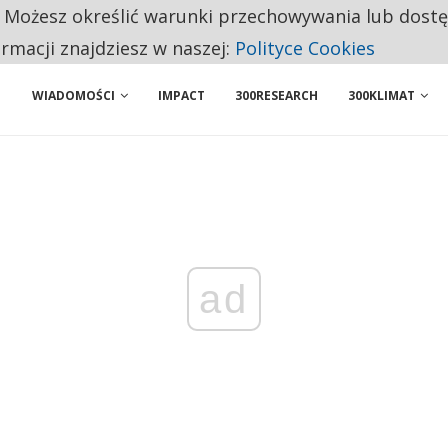
. Możesz określić warunki przechowywania lub dost
ENIA. WIELU KANDYDATÓW NIE ROZPOCZYNA PRACY
ormacji znajdziesz w naszej:
Polityce Cookies
WIADOMOŚCI
IMPACT
300RESEARCH
300KLIMAT
ad