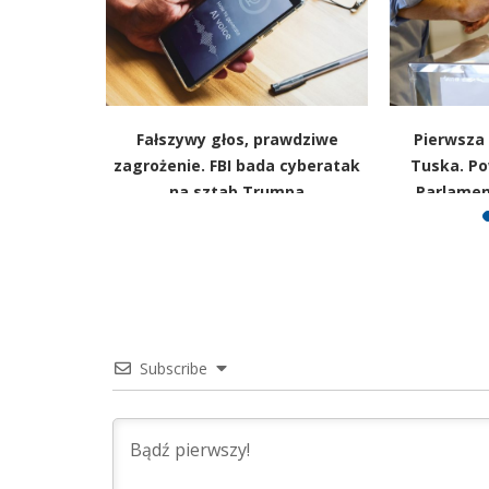
inistrów
Fałszywy głos, prawdziwe
Pierwsza 
d rządu
zagrożenie. FBI bada cyberatak
Tuska. P
ka
na sztab Trumpa
Parlamen
Subscribe