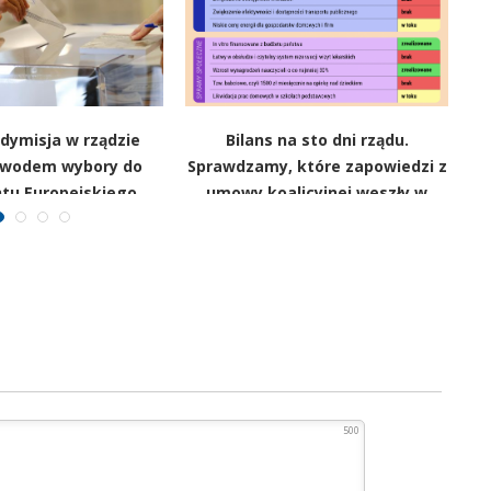
dymisja w rządzie
Bilans na sto dni rządu.
owodem wybory do
Sprawdzamy, które zapowiedzi z
tu Europejskiego
umowy koalicyjnej weszły w
życie
500