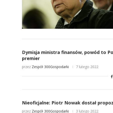
Dymisja ministra finansów, powód to Po
premier
przez
Zespół 300Gospodarki
7 lutego 2022
Nieoficjalne: Piotr Nowak dostał propo
przez
Zespół 300Gospodarki
3 lutego 2022