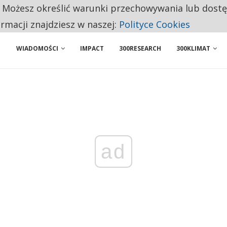
. Możesz określić warunki przechowywania lub dost
BY WŁASNĄ FIRMĘ. INNYM JUŻ TAK ŁATWO JEJ NIE POLECAJĄ
ormacji znajdziesz w naszej:
Polityce Cookies
WIADOMOŚCI
IMPACT
300RESEARCH
300KLIMAT
ad