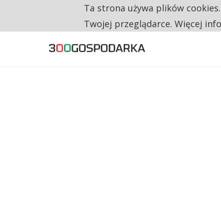
Ta strona używa plików cookies
TYLKO U NAS
TRZECH NA CZTERECH PONOWNIE ZAŁOŻYŁO
Twojej przeglądarce. Więcej inf