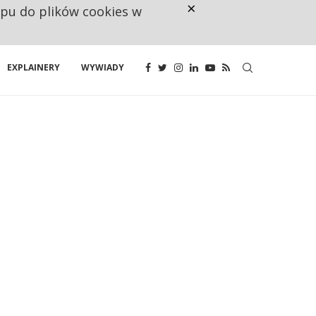
×
ępu do plików cookies w
RESTRYKCJE CHIN UDERZAJĄ W E
EXPLAINERY
WYWIADY