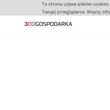
Ta strona używa plików cookies
TYLKO U NAS
RESTRYKCJE CHIN UDERZAJĄ W EUROPEJSKI
Twojej przeglądarce. Więcej inf