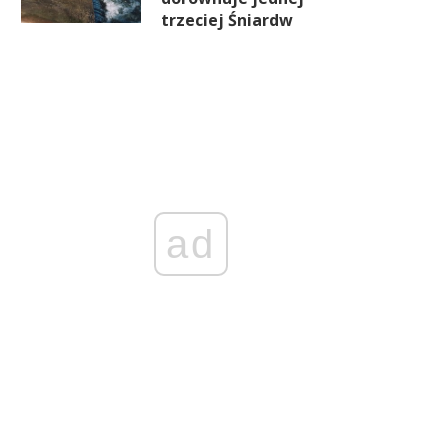
trzeciej Śniardw
ad
Jedna ciężarówka zabierze
Od węgla do zielonych
ięcej ładunku. Kolej pyta, kto
technologii. Śląsk dostaje s
zapłaci za skutki
na badawczy impuls