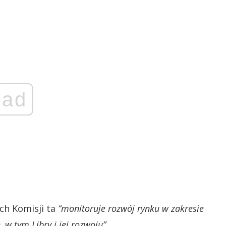
ad
ch Komisji ta
“monitoruje rozwój rynku w zakresie
 w tym Libry i jej rozwoju”
.