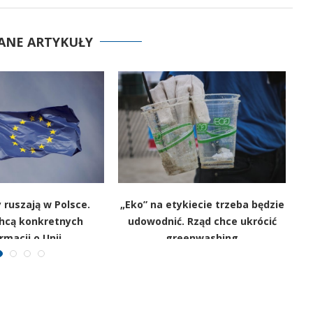
ANE ARTYKUŁY
 ruszają w Polsce.
„Eko” na etykiecie trzeba będzie
chcą konkretnych
udowodnić. Rząd chce ukrócić
w
rmacji o Unii
greenwashing