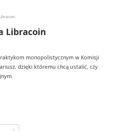
Libracoin
a Libracoin
 praktykom monopolistycznym w Komisji
ariusz, dzięki któremu chcą ustalić, czy
jnym.