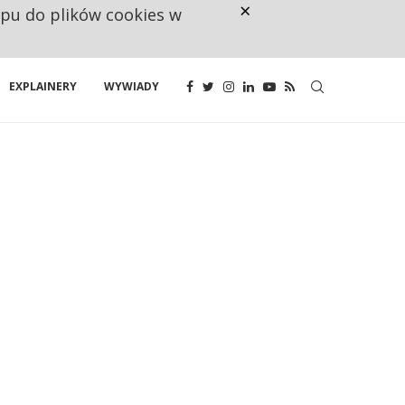
×
ępu do plików cookies w
CO TRZECIĄ ZŁOTÓWKĘ Z EMER
EXPLAINERY
WYWIADY