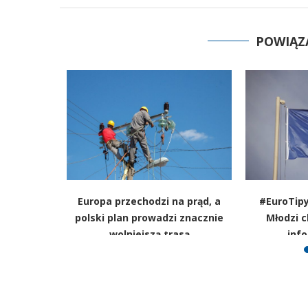
POWIĄZ
ię już z
Europa przechodzi na prąd, a
#EuroTipy
y mocno
polski plan prowadzi znacznie
Młodzi 
ntowności
wolniejszą trasą
info