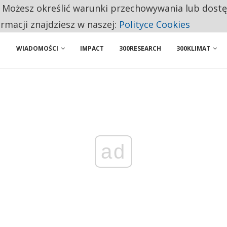
. Możesz określić warunki przechowywania lub dost
 PRZEMYSŁ. NA LIŚCIE SĄ DWA PODMIOTY Z POLSKI
ormacji znajdziesz w naszej:
Polityce Cookies
WIADOMOŚCI
IMPACT
300RESEARCH
300KLIMAT
ad