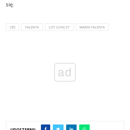
się.
CBŚ
FALENTA
LIST GOŃCZY
MAREK FALENTA
ad
UDOSTĘPNIJ