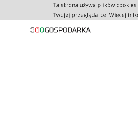
Ta strona używa plików cookies
TYLKO U NAS
NA JEDEN WAKAT PRZYPADAJĄ 62 ZGŁOSZ
Twojej przeglądarce. Więcej inf