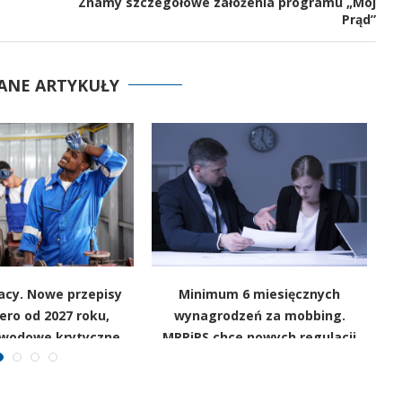
Znamy szczegółowe założenia programu „Mój
Prąd”
ANE ARTYKUŁY
acy. Nowe przepisy
Minimum 6 miesięcznych
ero od 2027 roku,
wynagrodzeń za mobbing.
z
awodowe krytyczne
MRPiPS chce nowych regulacji