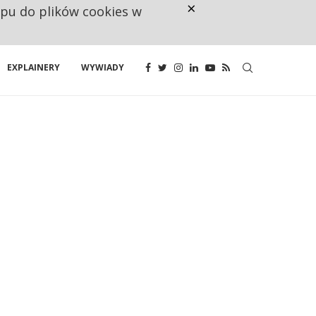
×
ępu do plików cookies w
160 ZNAKÓW TO ZA MAŁO. FUND
EXPLAINERY
WYWIADY