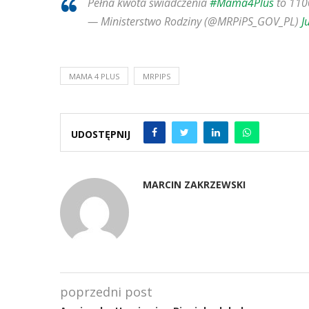
Pełna kwota świadczenia
#Mama4Plus
to 1100
— Ministerstwo Rodziny (@MRPiPS_GOV_PL)
J
MAMA 4 PLUS
MRPIPS
UDOSTĘPNIJ
MARCIN ZAKRZEWSKI
poprzedni post