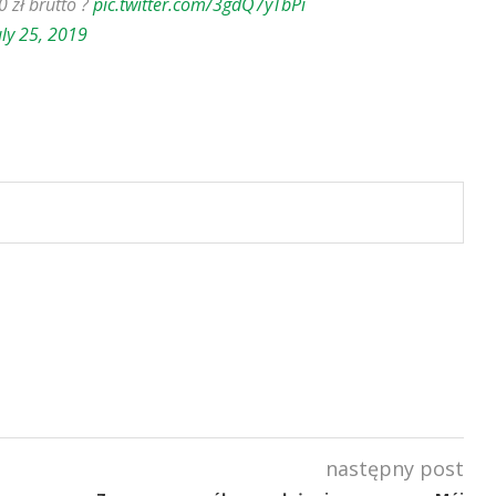
 zł brutto ?
pic.twitter.com/3gdQ7yTbPi
uly 25, 2019
następny post