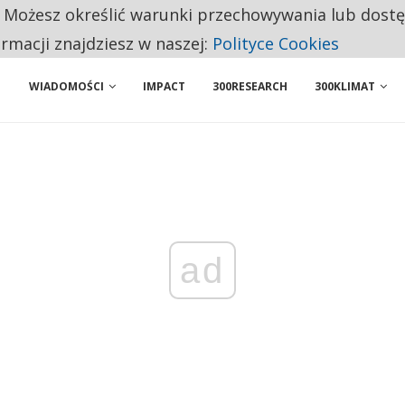
. Możesz określić warunki przechowywania lub dost
ENIA. WIELU KANDYDATÓW NIE ROZPOCZYNA PRACY
ormacji znajdziesz w naszej:
Polityce Cookies
WIADOMOŚCI
IMPACT
300RESEARCH
300KLIMAT
ad