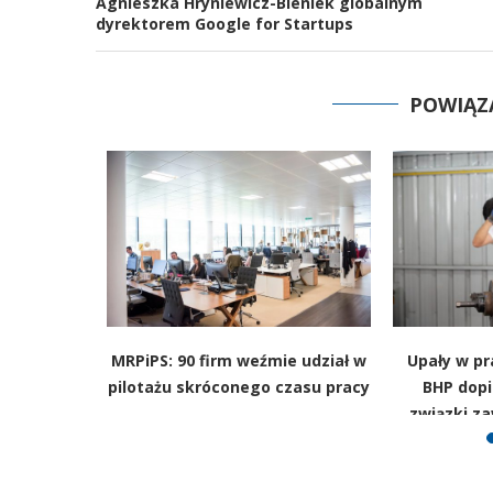
Agnieszka Hryniewicz-Bieniek globalnym
dyrektorem Google for Startups
POWIĄZ
merytur i
MRPiPS: 90 firm weźmie udział w
Upały w pr
rzebowy.
pilotażu skróconego czasu pracy
BHP dopi
uje zmiany
związki z