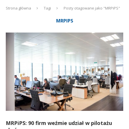
Strona główna
Tagi
Posty otagowane jako "MRPiPS"
MRPIPS
MRPiPS: 90 firm weźmie udział w pilotażu