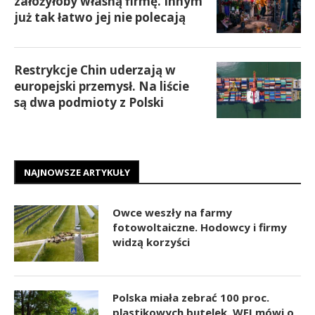
założyłoby własną firmę. Innym
już tak łatwo jej nie polecają
Restrykcje Chin uderzają w
europejski przemysł. Na liście
są dwa podmioty z Polski
NAJNOWSZE ARTYKUŁY
Owce weszły na farmy
fotowoltaiczne. Hodowcy i firmy
widzą korzyści
Polska miała zebrać 100 proc.
plastikowych butelek. WEI mówi o