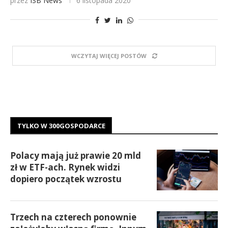
przez
ISB News
6 listopada 2020
WCZYTAJ WIĘCEJ POSTÓW
TYLKO W 300GOSPODARCE
Polacy mają już prawie 20 mld
zł w ETF-ach. Rynek widzi
dopiero początek wzrostu
Trzech na czterech ponownie