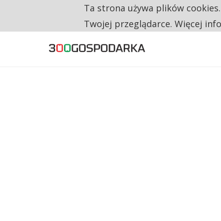
Ta strona używa plików cookies
TYLKO U NAS
RESTRYKCJE CHIN UDERZAJĄ W EUROPEJSKI
Twojej przeglądarce. Więcej inf