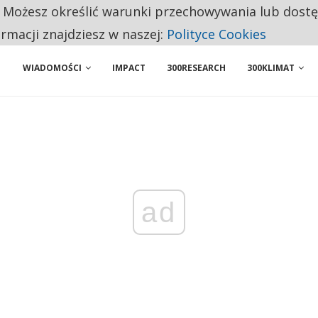
. Możesz określić warunki przechowywania lub dost
 PRZEMYSŁ. NA LIŚCIE SĄ DWA PODMIOTY Z POLSKI
ormacji znajdziesz w naszej:
Polityce Cookies
WIADOMOŚCI
IMPACT
300RESEARCH
300KLIMAT
ad