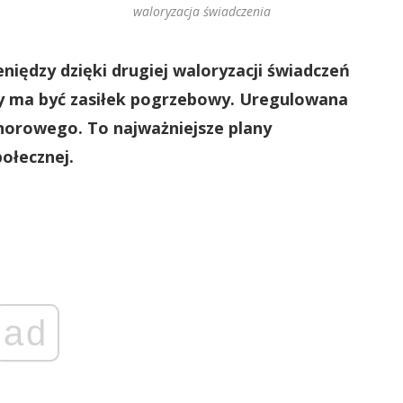
waloryzacja świadczenia
eniędzy dzięki drugiej waloryzacji świadczeń
y ma być zasiłek pogrzebowy. Uregulowana
norowego. To najważniejsze plany
połecznej.
ad