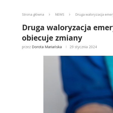
Strona główna
NEWS
Druga waloryzacja emery
Druga waloryzacja emery
obiecuje zmiany
przez
Dorota Mariańska
29 stycznia 2024