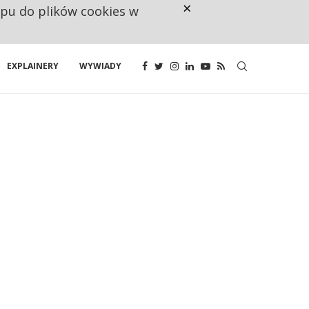
×
ępu do plików cookies w
CO TRZECIĄ ZŁOTÓWKĘ Z EMER
EXPLAINERY
WYWIADY