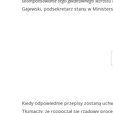
skomponsowanie tego gwałtownego wzrostu c
Gajewski, podsekretarz stanu w Ministerst
Kiedy odpowiednie przepisy zostaną uchw
Tłumaczy, że rozpoczął się rządowy proces