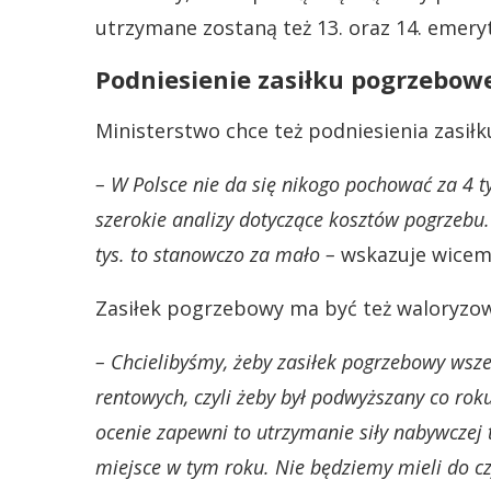
utrzymane zostaną też 13. oraz 14. emery
Podniesienie zasiłku pogrzeboweg
Ministerstwo chce też podniesienia zasiłku
– W Polsce nie da się nikogo pochować za 4 ty
szerokie analizy dotyczące kosztów pogrzebu. 
tys. to stanowczo za mało –
wskazuje wicemi
Zasiłek pogrzebowy ma być też waloryzo
– Chcielibyśmy, żeby zasiłek pogrzebowy ws
rentowych, czyli żeby był podwyższany co rok
ocenie zapewni to utrzymanie siły nabywczej 
miejsce w tym roku. Nie będziemy mieli do czyn