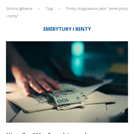
Strona główna
Tagi
Posty otagowane jako "emerytury
i renty"
EMERYTURY I RENTY