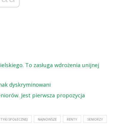
ielskiego. To zasługa wdrożenia unijnej
dnak dyskryminowani
seniorów. Jest pierwsza propozycja
TYKI SPOŁECZNEJ
NAJNOWSZE
RENTY
SENIORZY