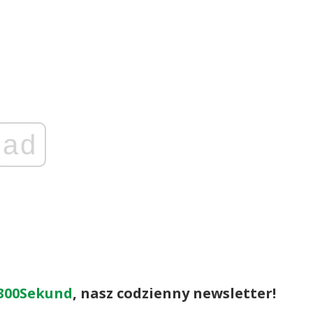
ad
300Sekund
, nasz codzienny newsletter!