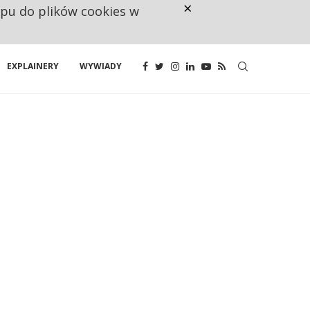
×
ępu do plików cookies w
CO TRZECIĄ ZŁOTÓWKĘ Z EMER
EXPLAINERY
WYWIADY