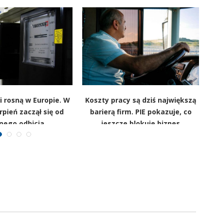
i rosną w Europie. W
Koszty pracy są dziś największą
rpień zaczął się od
barierą firm. PIE pokazuje, co
nego odbicia
jeszcze blokuje biznes