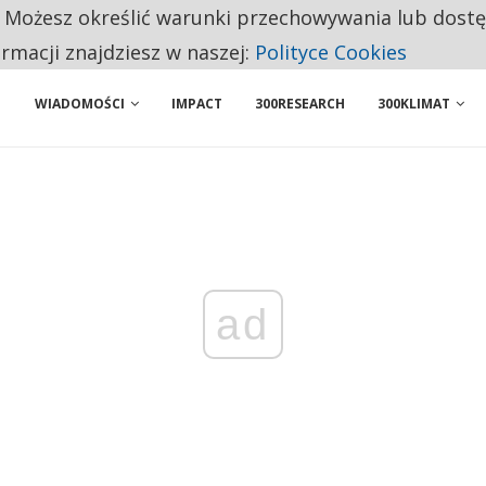
. Możesz określić warunki przechowywania lub dost
 PRZEMYSŁ. NA LIŚCIE SĄ DWA PODMIOTY Z POLSKI
ormacji znajdziesz w naszej:
Polityce Cookies
WIADOMOŚCI
IMPACT
300RESEARCH
300KLIMAT
ad