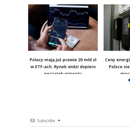
erzają w
Polacy mają już prawie 20 mld zł
Ceny energi
a liście są
w ETF-ach. Rynek widzi dopiero
Polsce sie
olski
początek wzrostu
moc
Subscribe