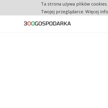
Ta strona używa plików cookies
TYLKO U NAS
RESTRYKCJE CHIN UDERZAJĄ W EUROPEJSKI
Twojej przeglądarce. Więcej inf