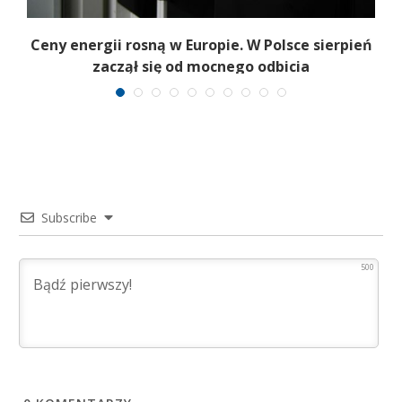
Ceny energii rosną w Europie. W Polsce sierpień
K
zaczął się od mocnego odbicia
Subscribe
500