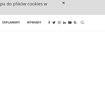
×
ępu do plików cookies w
RESTRYKCJE CHIN UDERZAJĄ W E
EXPLAINERY
WYWIADY