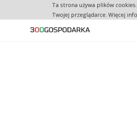
Ta strona używa plików cookies
TYLKO U NAS
TRZECH NA CZTERECH PONOWNIE ZAŁOŻYŁO
Twojej przeglądarce. Więcej inf