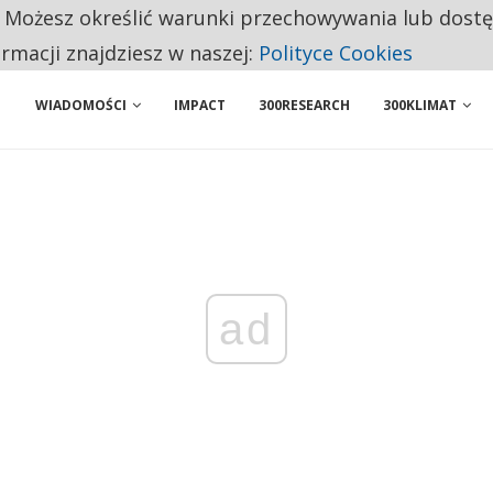
. Możesz określić warunki przechowywania lub dost
BY WŁASNĄ FIRMĘ. INNYM JUŻ TAK ŁATWO JEJ NIE POLECAJĄ
ormacji znajdziesz w naszej:
Polityce Cookies
WIADOMOŚCI
IMPACT
300RESEARCH
300KLIMAT
ad