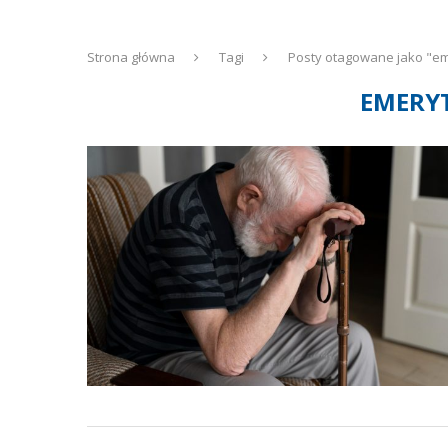
Strona główna
Tagi
Posty otagowane jako "em
EMERY