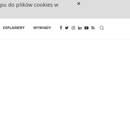
×
ępu do plików cookies w
CO TRZECIĄ ZŁOTÓWKĘ Z EMER
EXPLAINERY
WYWIADY