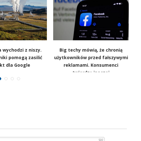
 wychodzi z niszy.
Big techy mówią, że chronią
lniki pomogą zasilić
użytkowników przed fałszywymi
kt dla Google
reklamami. Konsumenci
d
twierdzą inaczej
500