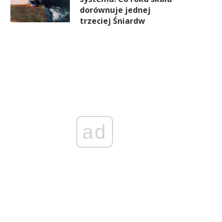
dorównuje jednej
trzeciej Śniardw
ad