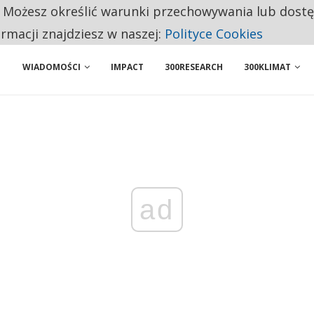
. Możesz określić warunki przechowywania lub dost
 PRZEMYSŁ. NA LIŚCIE SĄ DWA PODMIOTY Z POLSKI
ormacji znajdziesz w naszej:
Polityce Cookies
WIADOMOŚCI
IMPACT
300RESEARCH
300KLIMAT
ad