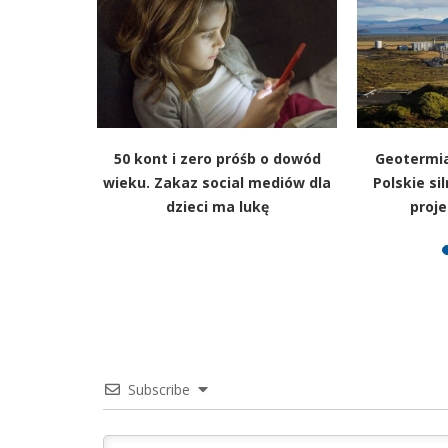
g techów.
50 kont i zero próśb o dowód
Geotermia
ie bańka
wieku. Zakaz social mediów dla
Polskie si
a
dzieci ma lukę
proje
Subscribe