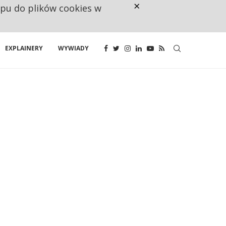
×
ępu do plików cookies w
NA JEDEN WAKAT PRZYPADAJĄ 
EXPLAINERY
WYWIADY