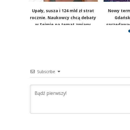
pracy.
Upały, susza i 124 mld zł strat
Nowy term
ał, kiedy
rocznie. Naukowcy chcą debaty
Gdański
a w tej
w Sejmie na temat zmiany
sprzedawać
klimatu
Subscribe