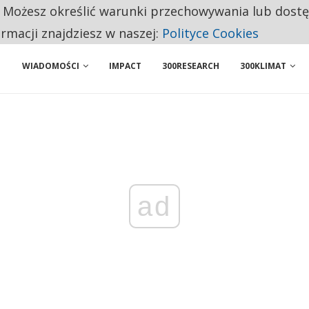
. Możesz określić warunki przechowywania lub dost
NIORZY PRZEZNACZAJĄ NA PODSTAWOWE ZAKUPY
ormacji znajdziesz w naszej:
Polityce Cookies
WIADOMOŚCI
IMPACT
300RESEARCH
300KLIMAT
ad