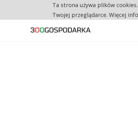
Ta strona używa plików cookies
TYLKO U NAS
CO TRZECIĄ ZŁOTÓWKĘ Z EMERYTURY SE
Twojej przeglądarce. Więcej inf