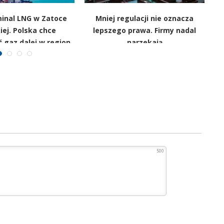
inal LNG w Zatoce
Mniej regulacji nie oznacza
P
ej. Polska chce
lepszego prawa. Firmy nadal
 gaz dalej w region
narzekają
500