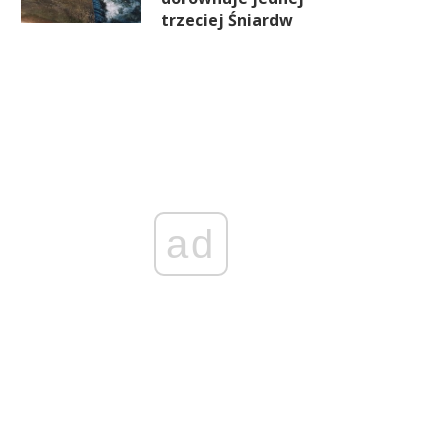
trzeciej Śniardw
rezydent zawetował ustawę o
Senat zajmie się ustawą 
DSA. Co dalej z ochroną
jawności cen mieszkań. Br
internautów w Polsce?
deweloperska alarmuje 
licznych niedociągnięcia
ad