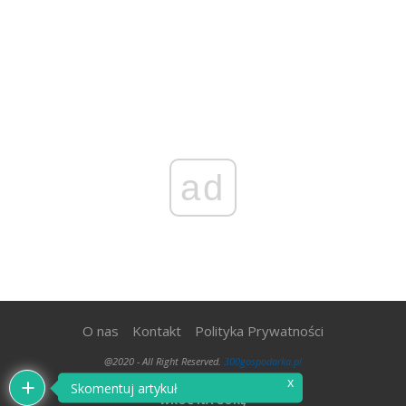
ad
O nas
Kontakt
Polityka Prywatności
@2020 - All Right Reserved.
300gospodarka.pl
x
Skomentuj artykuł
WRÓĆ NA GÓRĘ