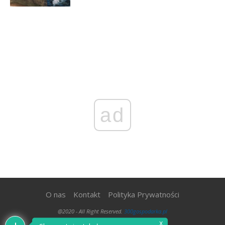
ad
O nas
Kontakt
Polityka Prywatności
@2020 - All Right Reserved.
300gospodarka.pl
x