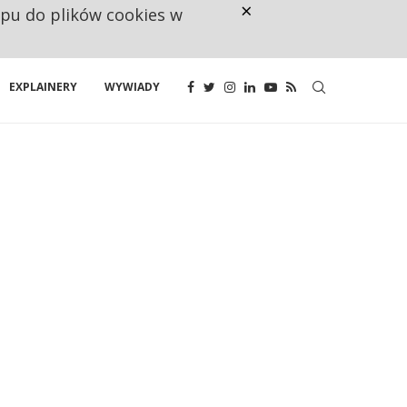
×
ępu do plików cookies w
160 ZNAKÓW TO ZA MAŁO. FUND
EXPLAINERY
WYWIADY