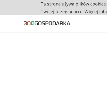
Ta strona używa plików cookies
TYLKO U NAS
NA JEDEN WAKAT PRZYPADAJĄ 62 ZGŁOSZ
Twojej przeglądarce. Więcej inf