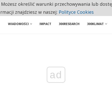
. Możesz określić warunki przechowywania lub dost
ENIA. WIELU KANDYDATÓW NIE ROZPOCZYNA PRACY
ormacji znajdziesz w naszej:
Polityce Cookies
WIADOMOŚCI
IMPACT
300RESEARCH
300KLIMAT
ad