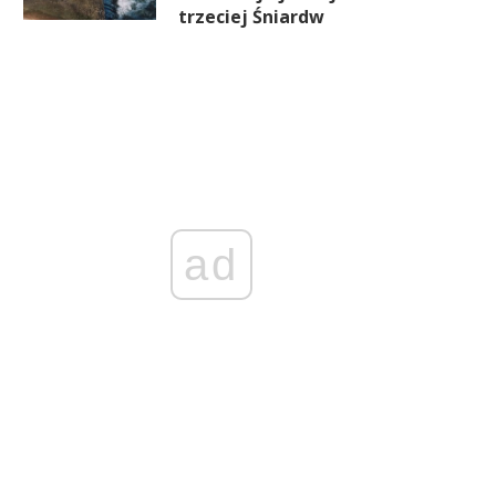
trzeciej Śniardw
ad