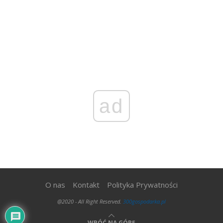
ad
O nas
Kontakt
Polityka Prywatności
@2020 - All Right Reserved.
300gospodarka.pl
WRÓĆ NA GÓRĘ