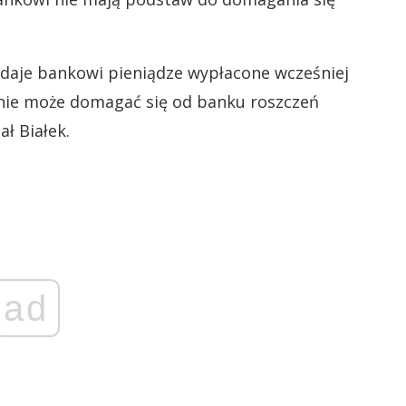
ddaje bankowi pieniądze wypłacone wcześniej
nie może domagać się od banku roszczeń
ł Białek.
ad