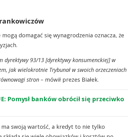
frankowiczów
ie mogą domagać się wynagrodzenia oznacza, że
yzjach.
lem dyrektywy 93/13 [dyrektywy konsumenckiej] w
em, jak wielokrotnie Trybunał w swoich orzeczeniach
 równowagi stron –
mówił prezes Białek.
E: Pomysł banków obrócił się przeciwko
 ma swoją wartość, a kredyt to nie tylko
rą składa się wiele obowiązków i kosztów po