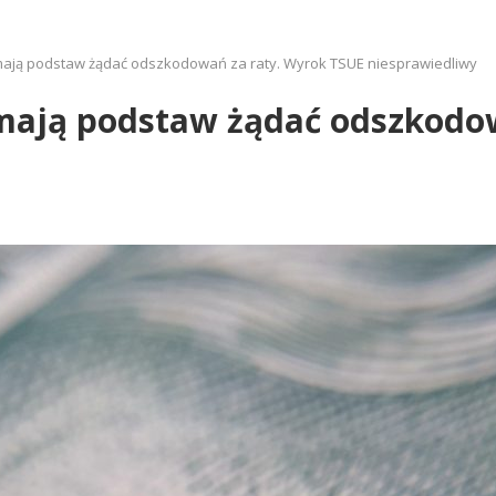
 mają podstaw żądać odszkodowań za raty. Wyrok TSUE niesprawiedliwy
 mają podstaw żądać odszkodo