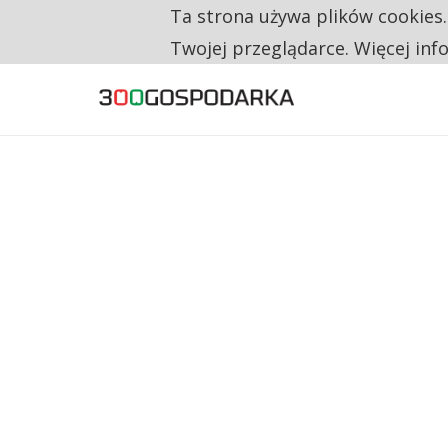
Ta strona używa plików cookies
TYLKO U NAS
CO TRZECIĄ ZŁOTÓWKĘ Z EMERYTURY SE
Twojej przeglądarce. Więcej inf