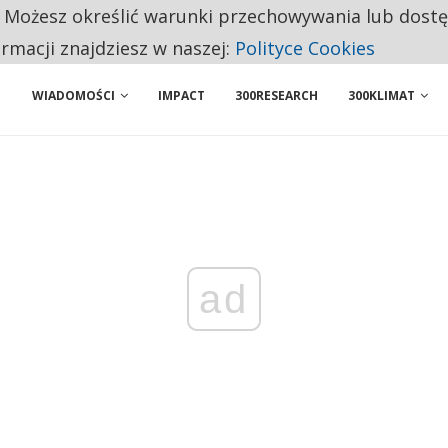
. Możesz określić warunki przechowywania lub dost
NIORZY PRZEZNACZAJĄ NA PODSTAWOWE ZAKUPY
ormacji znajdziesz w naszej:
Polityce Cookies
WIADOMOŚCI
IMPACT
300RESEARCH
300KLIMAT
ad