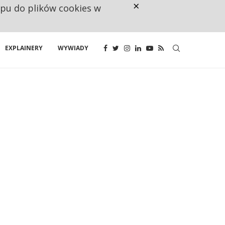
×
ępu do plików cookies w
NA JEDEN WAKAT PRZYPADAJĄ 
EXPLAINERY
WYWIADY