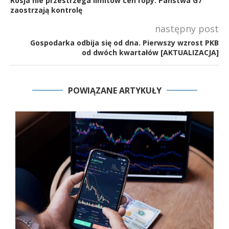
Rosja nie przestrzega limitów cen ropy. Państwa G7
zaostrzają kontrolę
następny post
Gospodarka odbija się od dna. Pierwszy wzrost PKB
od dwóch kwartałów [AKTUALIZACJA]
POWIĄZANE ARTYKUŁY